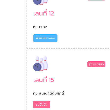
เลนที่ 12
ทีม: ITD2
ยืนยันการจอง
จองแล้ว
เลนที่ 15
ทีม: สนอ. กิตติมศักดิ์
รอยืนยัน