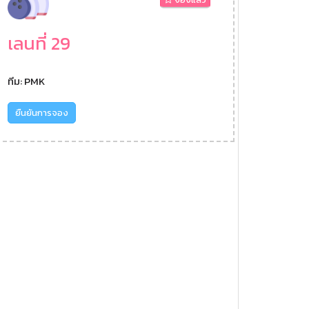
เลนที่ 29
ทีม: PMK
ยืนยันการจอง